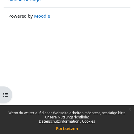
Powered by
Moodle
Kursindex öffnen
x
Wenn du weiter auf dieser Webseite arbeiten möchtest, bestätige bitte
unsere Nutzungsrichtlinie:
Datenschutzinformation
Cookies
Fortsetzen