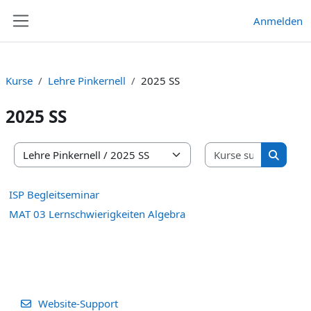
Zum Hauptinhalt
Anmelden
Website-Übersicht
Kurse
Lehre Pinkernell
2025 SS
2025 SS
Kurse suc
Kursbereiche
Kurse s
ISP Begleitseminar
MAT 03 Lernschwierigkeiten Algebra
Website-Support